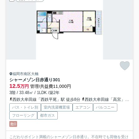
福岡市南区大楠
シャーメゾン日赤通り
301
12.5
万円
管理/共益費11,000円
3階 / 33.48㎡ / 1LDK /築2年
西鉄大牟田線「西鉄平尾」駅 徒歩8分
西鉄大牟田線「高宮」駅 徒歩13分
バス・トイレ別
室内洗濯機置場
エアコン
バルコニー
フローリング
都市ガス
敷0
こだわりポイント満載のシャーメゾン日赤通り。不在時でも荷物を受け