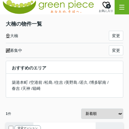
0
お気に入り
大楠の物件一覧
大楠
変更
募集中
変更
おすすめのエリア
築港本町
/
空港前
/
松島
/
住吉
/
美野島
/
若久
/
博多駅南
/
春吉
/
天神
/
箱崎
1
件
賃貸マンション