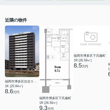
近隣の物件
福岡市博多区下呉服町
1R (26.59㎡)
8.5
万円
1
福岡市博多区住吉５丁目
1K (25.84㎡)
8.6
万円
福岡市博多区下呉服町
1R (26.59㎡)
9.3
万円