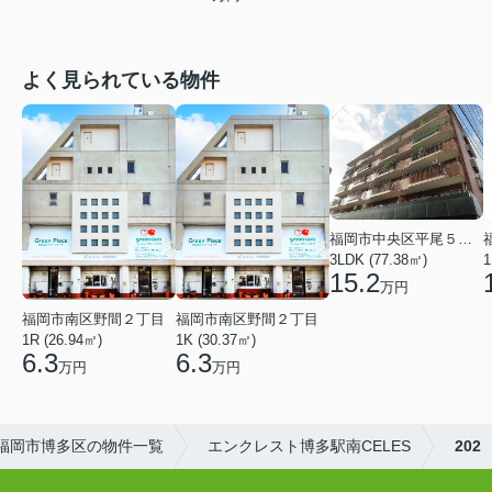
よく見られている物件
福岡市中央区平尾５丁目
3LDK (77.38㎡)
1
15.2
万円
福岡市南区野間２丁目
福岡市南区野間２丁目
1R (26.94㎡)
1K (30.37㎡)
6.3
6.3
万円
万円
福岡市博多区の物件一覧
エンクレスト博多駅南CELES
202