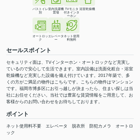
バストイレ
室内洗濯機
TVモニタ
浴室乾燥機
別
置場
付きインタ
ーホン
オートロッ
エレベータ
ネット使用
ク
ー
料無料
セールスポイント
セキュリティ面は、TVインターホン・オートロックなど充実し
ているので安心して生活できます。室内設備は洗面化粧台・浴室
乾燥機など充実した設備を備え付けています。2017年築で、多
くの方がご満足の物件はこちらです。こちらの物件はマンション
です。福岡市博多区にお引っ越しが決まったら、住まい探しは当
社にお任せください。当社では豊富な賃貸情報をご用意して、お
客様からのお問い合わせをお待ちしております。
ポイント
ネット使用料不要
エレベータ
脱衣所
防犯カメラ
オートロ
ック