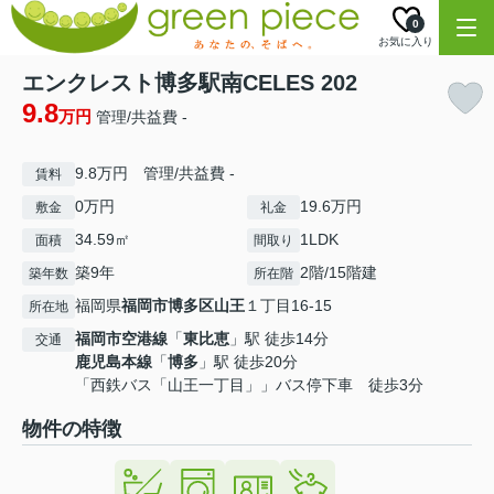
0
お気に入り
エンクレスト博多駅南CELES 202
9.8
万円
管理/共益費 -
9.8万円 管理/共益費 -
賃料
0万円
19.6万円
敷金
礼金
34.59㎡
1LDK
面積
間取り
築9年
2階/15階建
築年数
所在階
福岡県
福岡市博多区
山王
１丁目16-15
所在地
福岡市空港線
「
東比恵
」駅 徒歩14分
交通
鹿児島本線
「
博多
」駅 徒歩20分
「西鉄バス「山王一丁目」」バス停下車 徒歩3分
物件の特徴