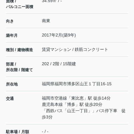
34.59㎡ / -
面積 /
バルコニー面積
南東
向き
2017年2月(築9年)
築年月
賃貸マンション / 鉄筋コンクリート
種別 / 建物構造
202 / 2階 / 15階建
部屋 /
所在階 / 階建て
福岡県
福岡市博多区
山王
１丁目16-15
所在地
福岡市空港線
「
東比恵
」駅 徒歩14分
交通
鹿児島本線
「
博多
」駅 徒歩20分
「西鉄バス「山王一丁目」」バス停下車 徒
歩3分
- / -
駐車場 / 月額