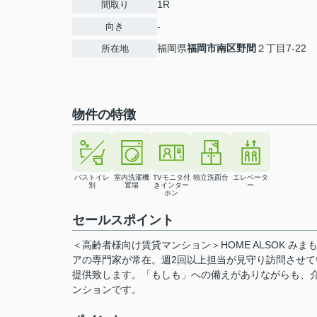
1R
間取り
-
向き
福岡県
福岡市南区
野間
２丁目7-22
所在地
物件の特徴
バストイレ
室内洗濯機
TVモニタ付
独立洗面台
エレベータ
別
置場
きインター
ー
ホン
セールスポイント
＜高齢者様向け賃貸マンション＞HOME ALSOK 
アの専門家が常在。週2回以上担当が見守り訪問させ
提供致します。「もしも」への備えがありながらも、
ンションです。