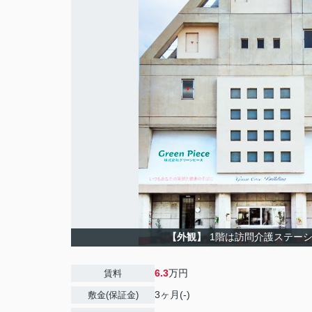
【外観】
1階は訪問介護ステー
6.3
万円
賃料
3ヶ月(-)
敷金(保証金)