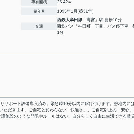
26.42㎡
専有面積
1995年1月(築31年)
築年月
西鉄大牟田線
「
高宮
」駅 徒歩10分
西鉄バス「神田町一丁目」バス停下車 
交通
1分
みまもりサポート設備導入済み。緊急時10分以内に駆け付けます。敷地内に
ていただきます。ご自宅と変わらない「快適さ」、ご自宅以上の「安心」
介護施設のような門限やルールはない、自分らしく自由に生活できる賃