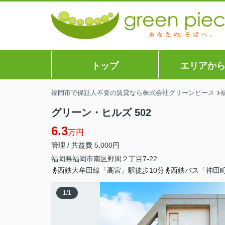
トップ
エリアか
福岡市で保証人不要の賃貸なら株式会社グリーンピース
グリーン・ヒルズ 502
6.3
万円
管理 / 共益費 5,000円
福岡県
福岡市南区
野間
２丁目7-22
西鉄大牟田線「高宮」駅徒歩10分
西鉄バス「神田
1
/
1