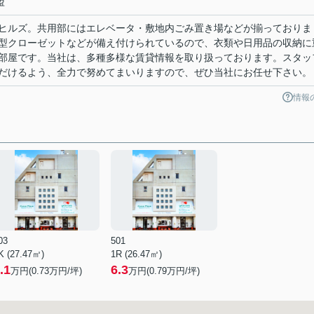
盟
ヒルズ。共用部にはエレベータ・敷地内ごみ置き場などが揃っておりま
型クローゼットなどが備え付けられているので、衣類や日用品の収納に
部屋です。当社は、多種多様な賃貸情報を取り扱っております。スタッ
だけるよう、全力で努めてまいりますので、ぜひ当社にお任せ下さい。
情報
03
501
K (27.47㎡)
1R (26.47㎡)
.1
6.3
万円(
0.73
万円/坪)
万円(
0.79
万円/坪)