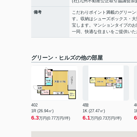
(社)九州不動産公正取引協議会加
備考
こだわりポイント満載のグリーン
す。収納はシューズボックス・大
宝します。マンションタイプのお
一同、快適な住まいをご提供いた
グリーン・ヒルズの他の部屋
402
4階
4
1R (26.94㎡)
1K (27.47㎡)
1
6.3
6.1
6
万円(
0.77
万円/坪)
万円(
0.73
万円/坪)