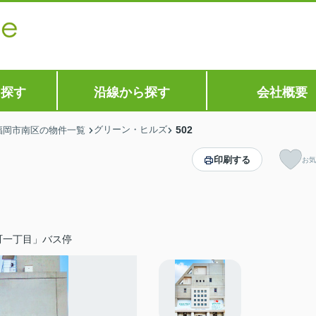
ら探す
沿線から探す
会社概要
グリーン・ヒルズ
502
福岡市南区の物件一覧
印刷する
お気
町一丁目」バス停