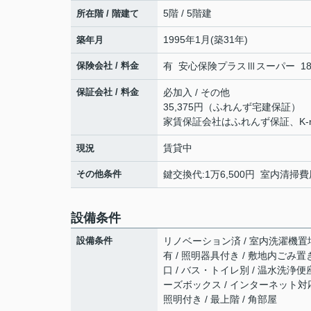
5階 / 5階建
所在階 / 階建て
1995年1月(築31年)
築年月
保険会社 / 料金
有 安心保険プラスⅢスーパー 18,0
保証会社 / 料金
必加入 / その他
35,375円（ふれんず宅建保証）
家賃保証会社はふれんず保証、K-
賃貸中
現況
その他条件
鍵交換代:1万6,500円 室内清掃費用
設備条件
設備条件
リノベーション済 / 室内洗濯機置場 /
有 / 照明器具付き / 敷地内ごみ置
口 / バス・トイレ別 / 温水洗浄便座 
ーズボックス / インターネット対応 
照明付き / 最上階 / 角部屋