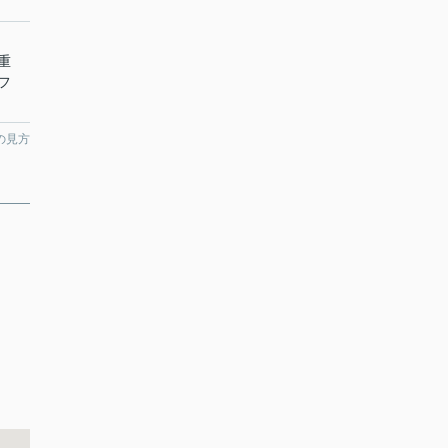
重
フ
の見方