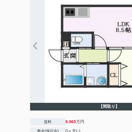
【間取り】
8.965
万円
賃料
0ヶ月(-)
敷金(保証金)