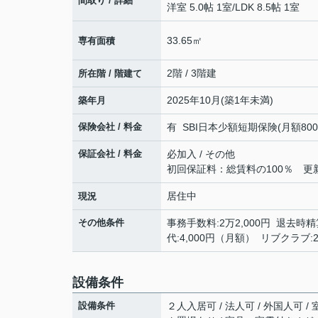
間取り / 詳細
洋室 5.0帖 1室
/
LDK 8.5帖 1室
33.65㎡
専有面積
2階 / 3階建
所在階 / 階建て
2025年10月(築1年未満)
築年月
保険会社 / 料金
有 SBI日本少額短期保険(月額800円)
保証会社 / 料金
必加入 / その他
初回保証料：総賃料の100％ 更新時
居住中
現況
その他条件
事務手数料:2万2,000円 退去時精算
代:4,000円（月額） リブクラブ:
設備条件
設備条件
２人入居可 / 法人可 / 外国人可 /