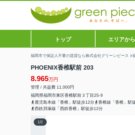
トップ
エリアか
福岡市で保証人不要の賃貸なら株式会社グリーンピース
PHOENIX香椎駅前 203
8.965
万円
管理 / 共益費 11,000円
福岡県
福岡市東区
香椎駅前
３丁目25-9
鹿児島本線「香椎」駅徒歩12分
香椎線「香椎」駅徒
西鉄貝塚線「西鉄香椎」駅徒歩12分
1
/
2