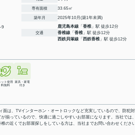
33.65㎡
専有面積
2025年10月(築1年未満)
築年月
鹿児島本線
「
香椎
」駅 徒歩12分
-9
香椎線
「
香椎
」駅 徒歩12分
交通
西鉄貝塚線
「
西鉄香椎
」駅 徒歩12分
ネット使用
家具・家電
料無料
付き
ティ面は、TVインターホン・オートロックなど充実しているので、防犯
どが揃っているので、快適に過ごしやすいお部屋になります。当社では
香椎の近くでお部屋探しをしている方は、当社までお問い合わせくださ