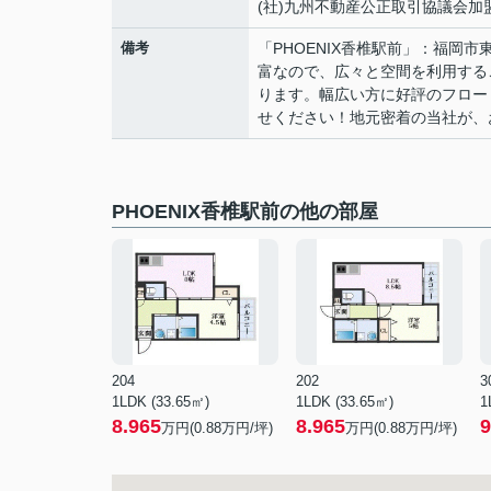
(社)九州不動産公正取引協議会加
備考
「PHOENIX香椎駅前」：福岡
富なので、広々と空間を利用する
ります。幅広い方に好評のフロー
せください！地元密着の当社が、
PHOENIX香椎駅前の他の部屋
204
202
3
1LDK (33.65㎡)
1LDK (33.65㎡)
1
8.965
8.965
9
万円(
0.88
万円/坪)
万円(
0.88
万円/坪)