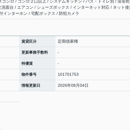
スコンロ / コンロ２口以上 / システムキッチン / バス・トイレ別 / 浴室
 独立洗面台 / エアコン / シューズボックス / インターネット対応 / ネット
タ付インターホン / 宅配ボックス / 防犯カメラ
定期借家権
賃貸区分
-
更新事務手数料
-
特優賃
101701753
物件番号
2026年08月04日
情報更新日
2