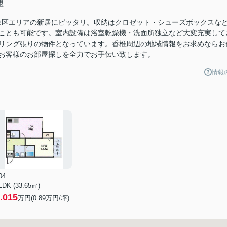
盟
市東区エリアの新居にピッタリ。収納はクロゼット・シューズボックスな
ことも可能です。室内設備は浴室乾燥機・洗面所独立など大変充実して
リング張りの物件となっています。香椎周辺の地域情報をお求めならお
お客様のお部屋探しを全力でお手伝い致します。
情報
04
LDK (33.65㎡)
.015
万円(
0.89
万円/坪)