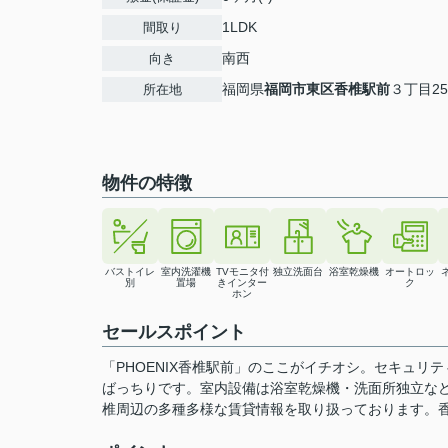
1LDK
間取り
南西
向き
福岡県
福岡市東区
香椎駅前
３丁目25
所在地
物件の特徴
バストイレ
室内洗濯機
TVモニタ付
独立洗面台
浴室乾燥機
オートロッ
別
置場
きインター
ク
ホン
セールスポイント
「PHOENIX香椎駅前」のここがイチオシ。セキュリ
ばっちりです。室内設備は浴室乾燥機・洗面所独立な
椎周辺の多種多様な賃貸情報を取り扱っております。