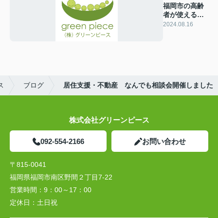
福岡市の高齢
者が使える引
っ越し補助金
2024.08.16
とは？
ス
ブログ
居住支援・不動産 なんでも相談会開催しました
株式会社グリーンピース
092-554-2166
お問い合わせ
〒815-0041
福岡県福岡市南区野間２丁目7-22
営業時間：
9：00～17：00
定休日：
土日祝