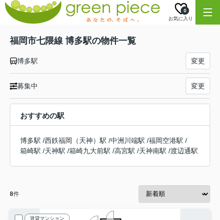
0
お気に入り
福岡市七隈線 博多駅の物件一覧
博多駅
変更
募集中
変更
おすすめの駅
博多駅
/
西鉄福岡（天神）駅
/
中洲川端駅
/
福岡空港駅
/
箱崎駅
/
天神駅
/
箱崎九大前駅
/
高宮駅
/
天神南駅
/
渡辺通駅
8
件
賃貸マンション