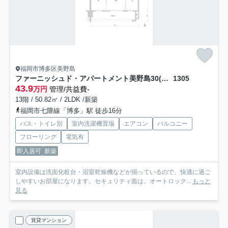
福岡市博多区美野島
ファーニッシュド・アパートメント美野島30(福岡エリア)
1305
43.9
万円
管理/共益費-
13階 / 50.82㎡ / 2LDK /新築
福岡市七隈線「博多」駅 徒歩16分
バス・トイレ別
室内洗濯機置場
エアコン
バルコニー
フローリング
電気有
即入居可
新築
室内設備は洗面化粧台・浴室乾燥機などが揃っているので、快適に過ご
しやすいお部屋になります。セキュリティ面は、オートロック...
もっと
見る
賃貸マンション