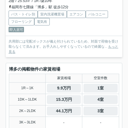
2階 / 25.53㎡ / 1R /築10年
福岡市七隈線「博多」駅 徒歩12分
バス・トイレ別
室内洗濯機置場
エアコン
バルコニー
フローリング
電気有
即入居可
共用部には宅配ボックスが備え付けられているため、対面で荷物を受け
取らなくて済みます。お手入れしやすくなっているので綺麗な...
もっと
見る
博多の掲載物件の家賃相場
家賃相場
空室件数
9.9万円
1室
1R～1K
15.3万円
4室
1DK～1LDK
44.1万円
3室
2K～2LDK
-
-
3K～3LDK