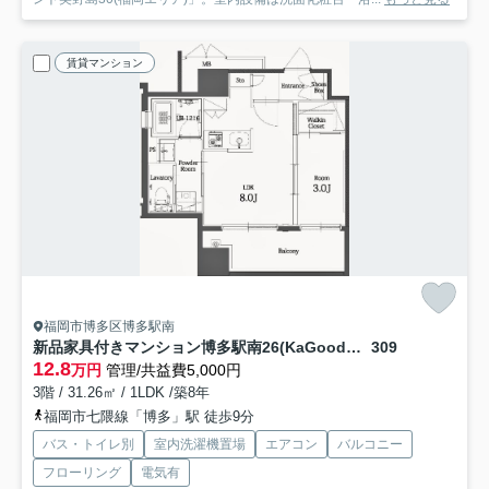
賃貸マンション
福岡市博多区博多駅南
新品家具付きマンション博多駅南26(KaGood福岡)
309
12.8
万円
管理/共益費5,000円
3階 / 31.26㎡ / 1LDK /築8年
福岡市七隈線「博多」駅 徒歩9分
バス・トイレ別
室内洗濯機置場
エアコン
バルコニー
フローリング
電気有