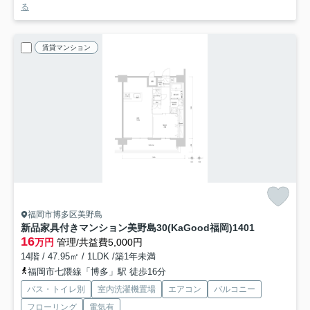
る
賃貸マンション
福岡市博多区美野島
新品家具付きマンション美野島30(KaGood福岡)
1401
16
万円
管理/共益費5,000円
14階 / 47.95㎡ / 1LDK /築1年未満
福岡市七隈線「博多」駅 徒歩16分
バス・トイレ別
室内洗濯機置場
エアコン
バルコニー
フローリング
電気有