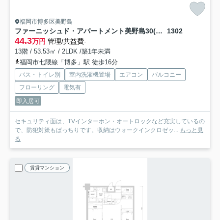
福岡市博多区美野島
ファーニッシュド・アパートメント美野島30(福岡エリア)
1302
44.3
万円
管理/共益費-
13階 / 53.53㎡ / 2LDK /築1年未満
福岡市七隈線「博多」駅 徒歩16分
バス・トイレ別
室内洗濯機置場
エアコン
バルコニー
フローリング
電気有
即入居可
セキュリティ面は、TVインターホン・オートロックなど充実しているの
で、防犯対策もばっちりです。収納はウォークインクロゼッ...
もっと見
る
賃貸マンション