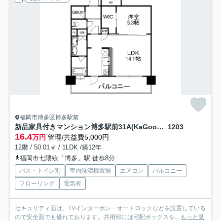
福岡市博多区博多駅前
新品家具付きマンション博多駅前31A(KaGood福岡)
1203
16.4
万円
管理/共益費5,000円
12階 / 50.01㎡ / 1LDK /築12年
福岡市七隈線「博多」駅 徒歩8分
バス・トイレ別
室内洗濯機置場
エアコン
バルコニー
フローリング
電気有
セキュリティ面は、TVインターホン・オートロックなどを設置している
ので安全面でも優れております。共用部には宅配ボックスを...
もっと見