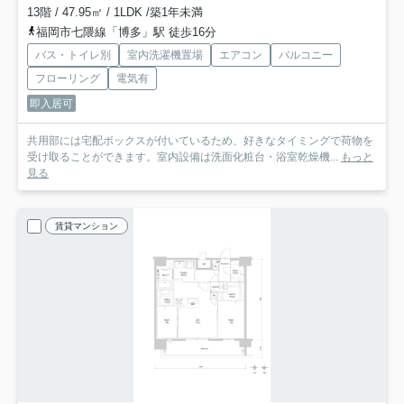
13階 / 47.95㎡ / 1LDK /築1年未満
福岡市七隈線「博多」駅 徒歩16分
バス・トイレ別
室内洗濯機置場
エアコン
バルコニー
フローリング
電気有
即入居可
共用部には宅配ボックスが付いているため、好きなタイミングで荷物を
受け取ることができます。室内設備は洗面化粧台・浴室乾燥機...
もっと
見る
賃貸マンション