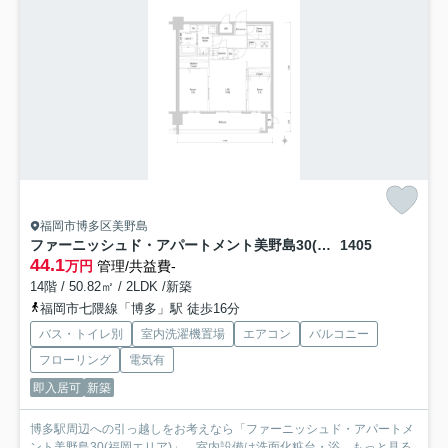
福岡市博多区美野島
ファーニッシュド・アパートメント美野島30(福岡エリア)
1405
44.1
万円
管理/共益費-
14階 / 50.82㎡ / 2LDK /新築
福岡市七隈線「博多」駅 徒歩16分
バス・トイレ別
室内洗濯機置場
エアコン
バルコニー
フローリング
電気有
即入居可
新築
博多駅周辺への引っ越しをお考えなら「ファーニッシュド・アパートメ
ント美野島30(福岡エリア)」。室内設備は洗面化粧台・浴...
もっと見る