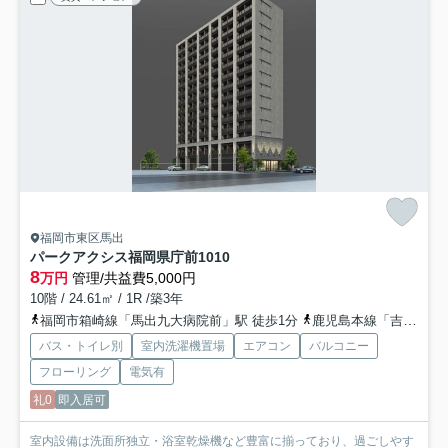
福岡市東区馬出
パークアクシス福岡県庁前
1010
8
万円
管理/共益費5,000円
10階 / 24.61㎡ / 1R /築3年
福岡市箱崎線「馬出九大病院前」駅 徒歩1分
鹿児島本線「吉塚」駅 徒歩8分
バス・トイレ別
室内洗濯機置場
エアコン
バルコニー
フローリング
電気有
礼0
即入居可
室内設備は洗面所独立・浴室乾燥機など豊富に揃っており、過ごしやす